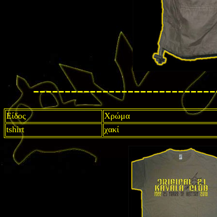
-----------------------------
Είδος
Χρώμα
tshirt
χακί