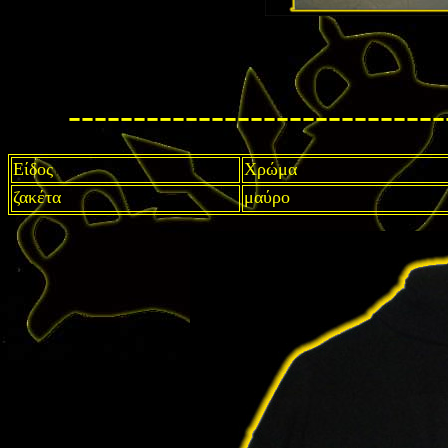
-----------------------------
Είδος
Χρώμα
ζακέτα
μαύρο