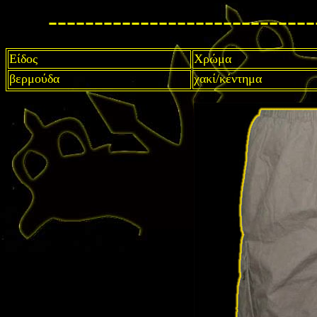
-----------------------------
Είδος
Χρώμα
βερμούδα
χακί/κέντημα