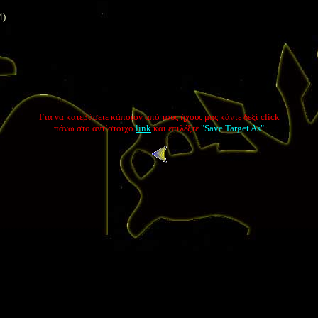
4)
Για να κατεβάσετε κάποιον από τους ήχους μας κάντε δεξί
click
πάνω στο αντίστοιχο
link
και επιλέξτε
"Save Target As"