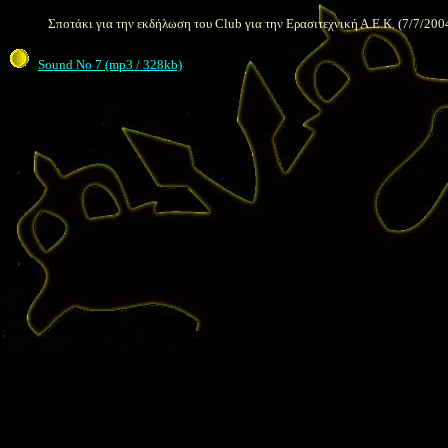
Σποτάκι για την εκδήλωση του
Club
για την Ερασιτεχνική Α.Ε.Κ. (7/7/200
Sound No 7 (mp3 / 328kb)