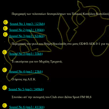
Περιγραφή των τελευταίων δευτερολέπτων του Τελικού Κυπέλλου Κυπελλο
Sound No 1 (mp3 / 123kb)
Sound No 2 (mp3 / 136kb)
Sound No 3 (mp3 / 624kb)
Περιγραφή του γκολ του Ντέμη Νικολαϊδη στο ματς ΟΣΦΠ-ΑΕΚ 0-1 για τ
Sound No 3 (mp3 / 55kb)
Τι ακούγεται για τον Μιχάλη Τροχανά;
Sound No 4 (mp3 / 23kb)
Ο ύμνος της Α.Ε.Κ.
Sound No 5 (mp3 / 349kb)
Σποτάκι απ' την εκπομπή του
Club
στον Δέλτα
Sport FM
98,6
Sound No 6 (mp3 / 411kb)