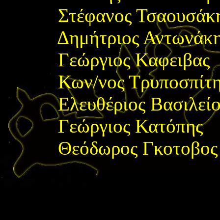
Στέφανος Τσαουσάκη
Δημήτριος Αντωνάκη
Γεώργιος Καφειβας 
Κων/νος Τρυποσπίτης
Ελευθέριος Βασιλεί
Γεώργιος Κατόπης 
Θεόδωρος Γκοτοβο
</font>