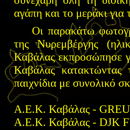
αγάπη και το μεράκι για
Οι παρακάτω φωτογραφ
της Νυρεμβέργης (ηλι
Καβάλας εκπροσώπησε γι
Καβάλας κατακτώντας 
παιχνίδια
με συνολικό σκ
Α.Ε.Κ. Καβάλας - GRE
Α.Ε.Κ. Καβάλας - DJK 