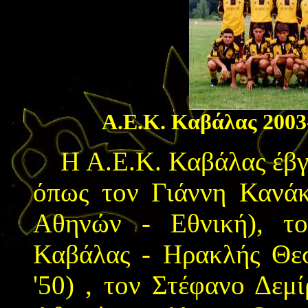
Α.Ε.Κ. Καβάλας
2003
Η Α.Ε.Κ. Καβάλας έβγα
όπως τον Γιάννη Κανάκ
Αθηνών - Εθνική), τ
Καβάλας - Ηρακλής Θεσ
'50) , τον Στέφανο Δεμ