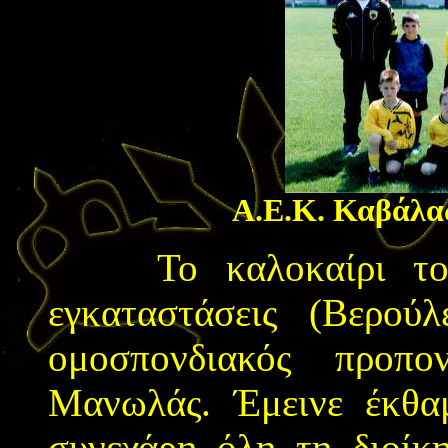
Α.Ε.Κ. Καβάλ
Το καλοκαίρι του 
εγκαταστάσεις (Βερού
ομοσπονδιακός προπο
Μανωλάς. Έμεινε έκθα
συνεχάρη όλη τη διοίκ