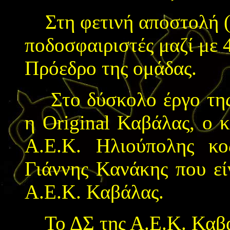
Στη φετινή αποστολή (
ποδοσφαιριστές μαζί με 
Πρόεδρο της ομάδας.
Στο δύσκολο έργο της 
η
Original
Καβάλας, ο κ
Α.Ε.Κ. Ηλιούπολης κ
Γιάννης Κανάκης που είν
Α.Ε.Κ. Καβάλας.
Το ΔΣ της Α.Ε.Κ. Καβάλ