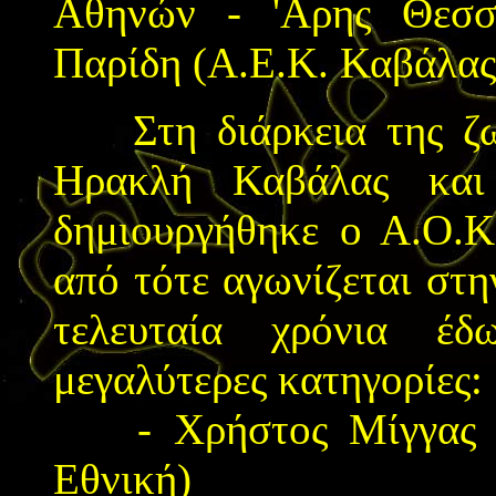
Αθηνών - 'Αρης Θεσσ
Παρίδη (Α.Ε.Κ. Καβάλας
Στη διάρκεια της ζωή
Ηρακλή Καβάλας και 
δημιουργήθηκε ο Α.Ο.Κ
από τότε αγωνίζεται στη
τελευταία χρόνια έδ
μεγαλύτερες κατηγορίες:
- Χρήστος Μίγγας επι
Εθνική)