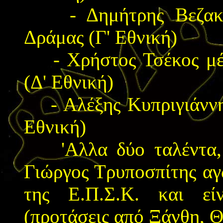
- Δημήτρης Βεζακιάδ
Δράμας (Γ' Εθνική)
- Χρήστος Τσέκος μέσ
(Δ' Εθνική)
- Αλέξης Κυπριγιάννης
Εθνική)
'Αλλα δύο ταλέντα, 
Γιώργος Τρυποσπίτης αγ
της Ε.Π.Σ.Κ. και εί
(προτάσεις από Ξάνθη, Θ